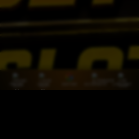
PROMO
LOGIN
DAFTAR
ALTERNATIF
LIVE CHAT
Regular
TELL US WHAT YOU THINK!
License
@Copyright 2025
KENTANGBET
SELECTED
We'd like to ask you a few questions to help improve
21
$
ThemeForest.
Use, by