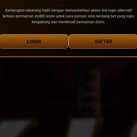
Kentangbet sekarang hadir dengan menyediahkan akses link login alternatif
terbaru permainan slot88 resmi untuk para pemain situs kentang bet yang ingin
bergabung dan menikmati permainan disini.
LOGIN
DAFTAR