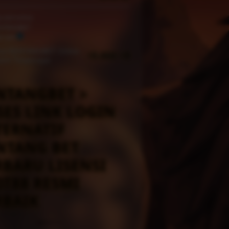
33
lar License
$
SELECTED
luded:
s slot online
luded:
by you or one client, in a single end
NTANGBET
luded:
n slot
uct which end users
are not
charged for.
otal price includes the item price and a
tus KENTANGBET Online
5.000
5
$
$
 fee.
smi Terpercaya
NTANGBET >
SES LINK LOGIN
TERNATIF
NTANG BET
RBARU LISENSI
OT88 RESMI
RBAIK