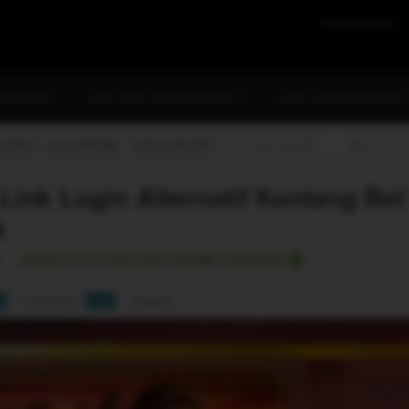
KENTANGBET
TANGBET
DAFTAR KENTANGBET
LINK KENTANGBE
KENTA
T QRIS
SLOT RESMI
SITUS GACOR
ink Login Alternatif Kentang Bet
k
AGEN SLOT ONLINE RESMI TERBAIK
Comments
Support
3
9,999
Regul