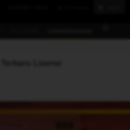
KENTANGBET HARI INI
Our Products
Sign In
T
SLOT RESMI
Unlimited Downloads
NGBET
 Terbaru Lisensi
888
$
ar License