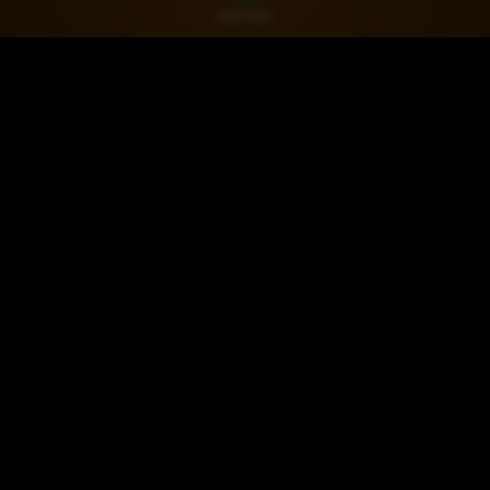
DAFTAR
EVIEW TERBAIK MEMBER KENTANGBET HARI 