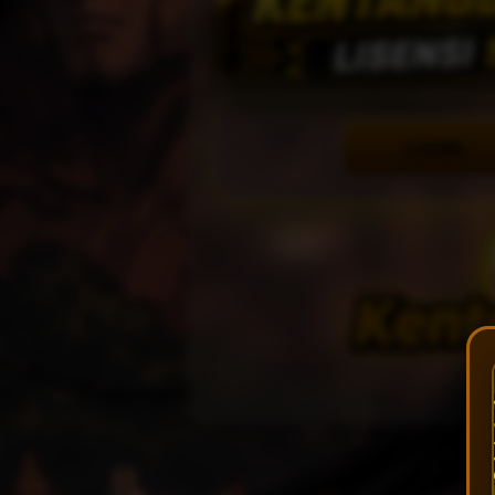
LOGIN