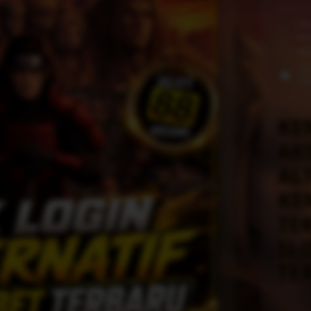
Regu
Inc
situ
Inc
Use, 
KE
Inc
age
prod
The t
Si
buyer
Re
View
KE
license
details
AK
AL
KE
TE
SL
TE