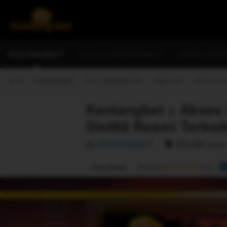
KENTANGBET
SITUS KENTANGBET
LOGIN KEN
SLOT
KENTANGBET
SLOT TERPERCAYA
LINK SLOT
SITUS SLO
Kentangbet > Akses L
Slot88 Resmi Terbai
By
KENTANGBET
675.458
sales
5.00
Reviews
5.00
Item Details
30
stars