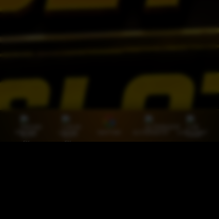
PROMO
LOGIN
DAFTAR
ALTERNATIF
LIVE CHAT
Regular
TELL US WHAT YOU THINK!
License
@Copyright 2025
KENTANGBET
SELECTED
We'd like to ask you a few questions to help improve
21
$
ThemeForest.
Use, by