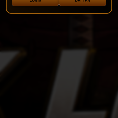
LOGIN
DAFTAR