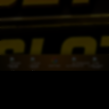
PROMO
LOGIN
DAFTAR
ALTERNATIF
LIVE CHAT
Regular
TELL US WHAT YOU THINK!
License
@Copyright 2025
KENTANGBET
SELECTED
We'd like to ask you a few questions to help improve
21
$
ThemeForest.
Use, by