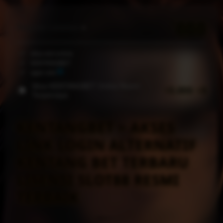
888
$
Regular License
Regular
Included:
situs slot online
License
Included:
KENTANGBET
SELECTED
Included:
agen slot
33
$
Situs KENTANGBET Online Resmi
5.000
5
$
$
Use, by
Terpercaya
you or
one
KENTANGBET > AKSES
client, in
a single
LINK LOGIN ALTERNATIF
end
product
KENTANG BET TERBARU
which
LISENSI SLOT88 RESMI
end
users
TERBAIK
are not
charged
for. The