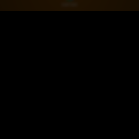
DAFTAR
EVIEW TERBAIK MEMBER KENTANGBET HARI 