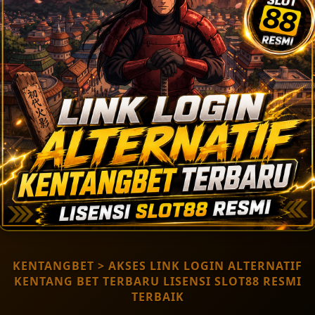
jackpo
yang 
gacor 
situs 
yang t
Price i
KENTANGBET > AKSES LINK LOGIN ALTERNATIF
KENTANG BET TERBARU LISENSI SLOT88 RESMI
TERBAIK