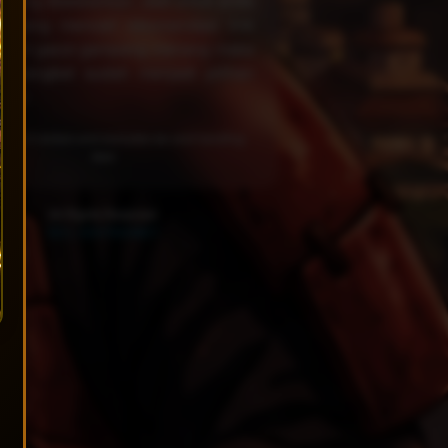
t yang disediahkan. Jadi untuk anda
sedang mencari rekomendasi link
/ slot gacor gampang menang maka
kentangbet sudah menjadi pilihan
epat.
s in US dollars and excludes tax and handling
fees
All Rights Reserved
SEO_KENTANGBET