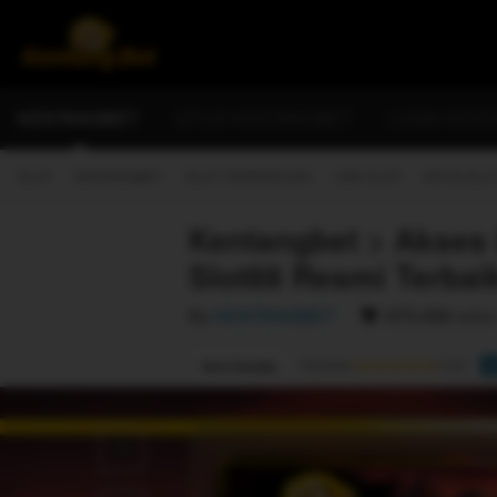
KENTANGBET
SITUS KENTANGBET
LOGIN KEN
SLOT
KENTANGBET
SLOT TERPERCAYA
LINK SLOT
SITUS SLO
Kentangbet > Akses L
Slot88 Resmi Terbai
By
KENTANGBET
675.458
sales
5.00
Reviews
5.00
Item Details
30
stars