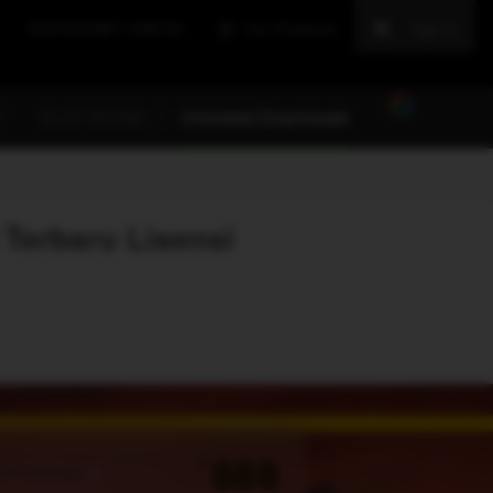
KENTANGBET HARI INI
Our Products
Sign In
T
SLOT RESMI
Unlimited Downloads
NGBET
 Terbaru Lisensi
888
$
ar License