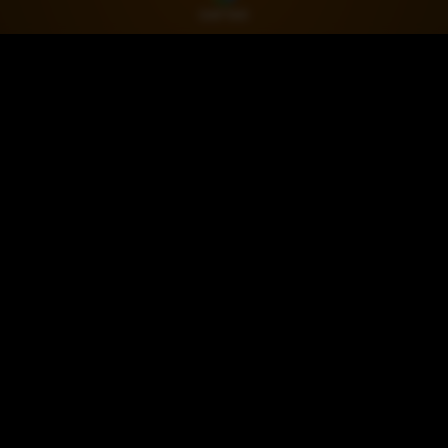
DAFTAR
EVIEW TERBAIK MEMBER KENTANGBET HARI 