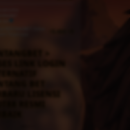
33
lar License
$
SELECTED
luded:
s slot online
luded:
by you or one client, in a single end
NTANGBET
luded:
n slot
uct which end users
are not
charged for.
otal price includes the item price and a
tus KENTANGBET Online
5.000
5
$
$
 fee.
smi Terpercaya
NTANGBET >
SES LINK LOGIN
TERNATIF
NTANG BET
RBARU LISENSI
OT88 RESMI
RBAIK