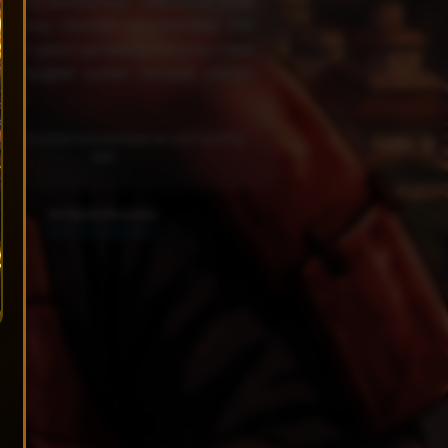
t yang disediahkan. Jadi untuk anda
sedang mencari rekomendasi link
/ slot gacor gampang menang maka
kentangbet sudah menjadi pilihan
epat.
s in US dollars and excludes tax and handling
fees
All Rights Reserved
SEO_KENTANGBET