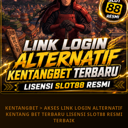
jackpo
yang 
gacor 
situs 
yang t
Price i
KENTANGBET > AKSES LINK LOGIN ALTERNATIF
KENTANG BET TERBARU LISENSI SLOT88 RESMI
TERBAIK