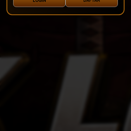
LOGIN
DAFTAR