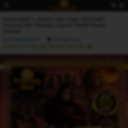
Kentangbet > Akses Link Login Alternatif
Kentang Bet Terbaru Lisensi Slot88 Resmi
Terbaik
By
KENTANGBET
675.458
sales
AGEN SLOT ONLINE RESMI TERBAIK