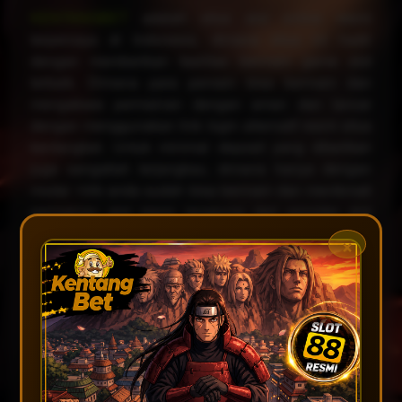
total
KENTANGBET
adalah situs slot online resmi
price
terpercaya di Indonesia, dimana situs ini hadir
includes
dengan memberikan fasilitas bermain game slot
the item
terbaik. Dimana para pemain bisa bermain dan
price
mengakses permainan dengan aman dan lancar
and a
dengan menggunakan link login alternatif resmi situs
buyer
fee.
kentangbet. Untuk minimal deposit yang diberikan
juga sangatlah terjangkau, dimana hanya dengan
View
modal 10rb anda sudah bisa bermain dan menikmati
license
permainan slot resmi langsung dari provider slot
details
popular seperti pragmaticplay, pgsoft dan lainnya.
×
Situs kentangbet sendiri juga bekerjasama dengan
layanan server slot88 resmi untuk selalu memberikan
layanan serta update terbaru dari permainan hingga
bonus jackpot yang disediahkan. Jadi untuk anda
yang sedang mencari rekomendasi link gacor / slot
gacor gampang menang maka situs kentangbet
sudah menjadi pilihan yang tepat.