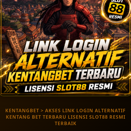
jackpo
yang 
gacor 
situs 
yang t
Price i
KENTANGBET > AKSES LINK LOGIN ALTERNATIF
KENTANG BET TERBARU LISENSI SLOT88 RESMI
TERBAIK