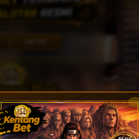
KENT
resmi
situs 
bermai
pemai
DAFTAR
perma
dengan
resmi
depos
terja
10rb 
menikm
dari 
×
pragma
kenta
dengan
selalu
terba