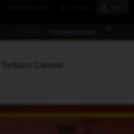
KENTANGBET HARI INI
Our Products
Sign In
T
SLOT RESMI
Unlimited Downloads
NGBET
 Terbaru Lisensi
888
$
ar License