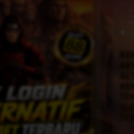
Regu
Inc
situ
Inc
Use, 
KE
Inc
age
prod
The t
Si
buyer
Re
View
KE
license
details
AK
AL
KE
TE
SL
TE