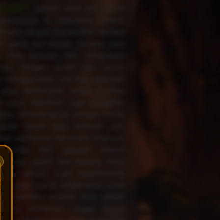
ANGBET
adalah situs slot online
 terpercaya di Indonesia, dimana
ini hadir dengan memberikan fasilitas
n game slot terbaik. Dimana para
n bisa bermain dan mengakses
inan dengan aman dan lancar
 menggunakan link login alternatif
 situs kentangbet. Untuk minimal
it yang diberikan juga sangatlah
ngkau, dimana hanya dengan modal
anda sudah bisa bermain dan
ati permainan slot resmi langsung
provider slot popular seperti
ticplay, pgsoft dan lainnya. Situs
ngbet sendiri juga bekerjasama
 layanan server slot88 resmi untuk
 memberikan layanan serta update
ru dari permainan hingga bonus