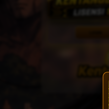
LOGIN