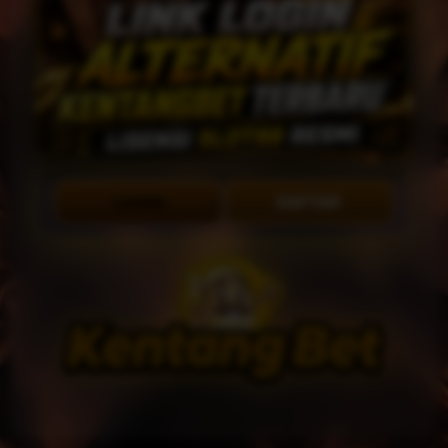
LOGIN
DAFTAR
Show More