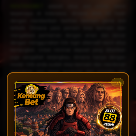
total
KENTANGBET
adalah situs slot online resmi
price
terpercaya di Indonesia, dimana situs ini hadir
includes
dengan memberikan fasilitas bermain game slot
the item
terbaik. Dimana para pemain bisa bermain dan
price
mengakses permainan dengan aman dan lancar
and a
dengan menggunakan link login alternatif resmi situs
buyer
fee.
kentangbet. Untuk minimal deposit yang diberikan
juga sangatlah terjangkau, dimana hanya dengan
View
modal 10rb anda sudah bisa bermain dan menikmati
license
permainan slot resmi langsung dari provider slot
details
popular seperti pragmaticplay, pgsoft dan lainnya.
×
Situs kentangbet sendiri juga bekerjasama dengan
layanan server slot88 resmi untuk selalu memberikan
layanan serta update terbaru dari permainan hingga
bonus jackpot yang disediahkan. Jadi untuk anda
yang sedang mencari rekomendasi link gacor / slot
gacor gampang menang maka situs kentangbet
sudah menjadi pilihan yang tepat.