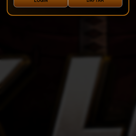
LOGIN
DAFTAR