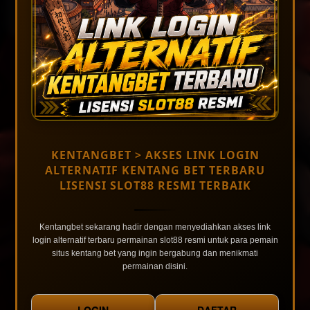
Price is in US dollars and excludes tax and handling fees
All Rights Reserved
SEO_KENTANGBET
KENTANGBET > AKSES LINK LOGIN
ALTERNATIF KENTANG BET TERBARU
LISENSI SLOT88 RESMI TERBAIK
Kentangbet sekarang hadir dengan menyediahkan akses link
login alternatif terbaru permainan slot88 resmi untuk para pemain
situs kentang bet yang ingin bergabung dan menikmati
permainan disini.