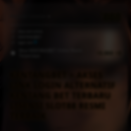
888
$
Regular License
Regular
Included:
situs slot online
License
Included:
KENTANGBET
SELECTED
Included:
agen slot
33
$
Situs KENTANGBET Online Resmi
5.000
5
$
$
Use, by
Terpercaya
you or
one
KENTANGBET > AKSES
client, in
a single
LINK LOGIN ALTERNATIF
end
product
KENTANG BET TERBARU
which
LISENSI SLOT88 RESMI
end
users
TERBAIK
are not
charged
for. The