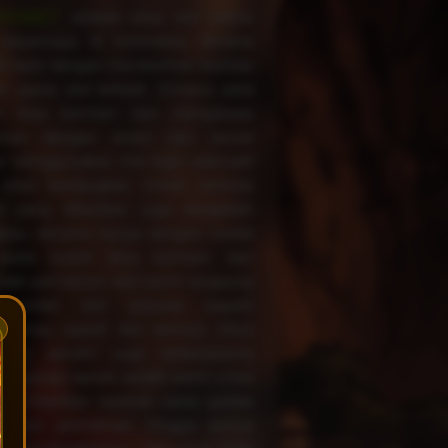
ANGBET
adalah situs slot online
 terpercaya di Indonesia, dimana
ini hadir dengan memberikan fasilitas
n game slot terbaik. Dimana para
n bisa bermain dan mengakses
inan dengan aman dan lancar
 menggunakan link login alternatif
 situs kentangbet. Untuk minimal
it yang diberikan juga sangatlah
ngkau, dimana hanya dengan modal
anda sudah bisa bermain dan
ati permainan slot resmi langsung
provider slot popular seperti
ticplay, pgsoft dan lainnya. Situs
ngbet sendiri juga bekerjasama
 layanan server slot88 resmi untuk
 memberikan layanan serta update
ru dari permainan hingga bonus