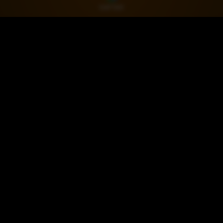
DAFTAR
EVIEW TERBAIK MEMBER KENTANGBET HARI 