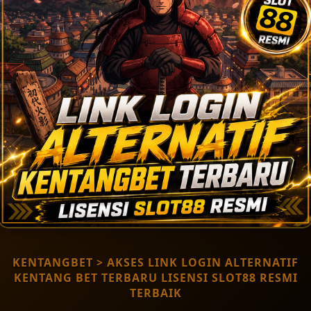
jackpo
yang 
gacor 
situs 
yang t
Price i
KENTANGBET > AKSES LINK LOGIN ALTERNATIF
KENTANG BET TERBARU LISENSI SLOT88 RESMI
TERBAIK